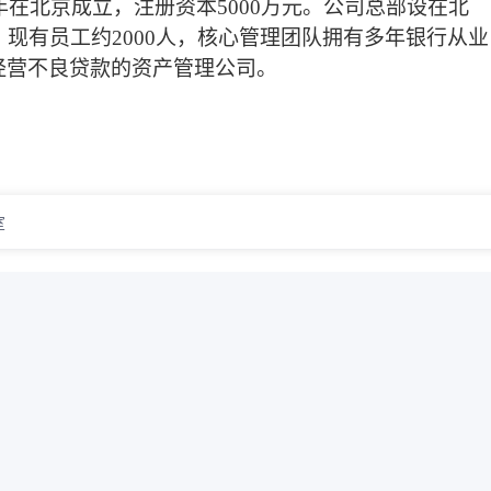
年
在北京
成立，
注册资本5
000
万元。公司总部设在北
，现有员工
约
2000人
，核心管理团队拥有多年银行从业
经营不良贷款的资产管理公司。
室