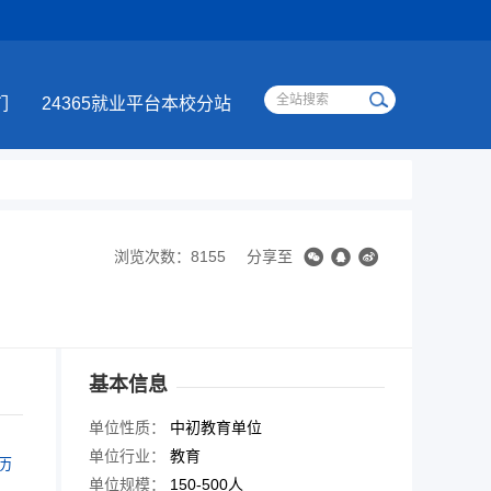
们
24365就业平台本校分站
浏览次数：8155
分享至
基本信息
单位性质：
中初教育单位
单位行业：
教育
历
单位规模：
150-500人