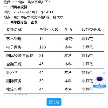
提供52个岗位。具体事项如下：
一、招聘会安排
时间：2024年5月18日下午14:30
地点：泉州师范学院文科楼B栋二楼大厅
二、商学院专业一览表
专业名称
毕业生人数
学历
师范类分属
艺术管理
16
研究生
非师范
电子商务
193
本科
非师范
国际经济与贸易
81
本科
非师范
金融工程
46
本科
非师范
经济学
44
本科
非师范
国际商务
39
本科
非师范
物流管理
44
本科
非师范
三、参会单位明细
商学院5月18日招聘会岗位表汇总.xlsx
已过期
若还有企业有参会意向，请于5月17日17:00前联系吴老师（155059