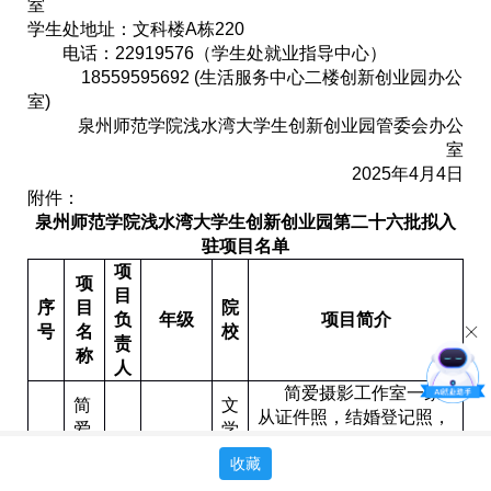
室
学生处地址：文科楼
A
栋
220
电话：
22919576
（学生处就业指导中心）
18559595692 (
生活服务中心二楼
创新创业园
办公
室
)
泉州师范学院浅水湾大学生创新创业园管委会办公
室
2025
年
4
月
4
日
附件：
泉州师范学院浅水湾大学生创新创业园第
二十六
批
拟入
驻项目
名单
项
项
目
序
目
院
负
年级
项目简介
号
名
校
责
称
人
简爱摄影工作室一家
简
文
从证件照，结婚登记照，
爱
学
职业形象照，文艺照，生
摄
林
与
收藏
日照等大众基础产品切入
1
影
贵
2023
传
延申至婚礼旅拍商业拍摄