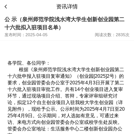
资讯详情
公 示（泉州师范学院浅水湾大学生创新创业园第二
十六批拟入驻项目名单）
发布时间：2025-04-05
阅读次数：2835次
各学院、各位同学：
根据《
泉州师范学院浅水湾大学生创新创业园第二
十六批
申报入驻项目复审通知》（创业园
[2025]2
号）的
要求，创业园管委会办公室于
20
25
年
4
月
3
日开展了第二
十六批入驻项目审批工作。共有
14
个创业项目进入复审
环节，通过现场项目介绍、答辩，专家评审组研究讨
论，拟定
12
个自主创业项目入驻我校大学生创业园（详
见附件），现给予公示。公示时间为
20
25
年
4
月
7
日至
20
25
年
4
月
9
日。公示期间，对人选如有意见，可通过来
访、来电方式向创业园管委会办公室或校学生处反映。
管委会办公室地址：生活服务中心二楼
创新创业园
办公