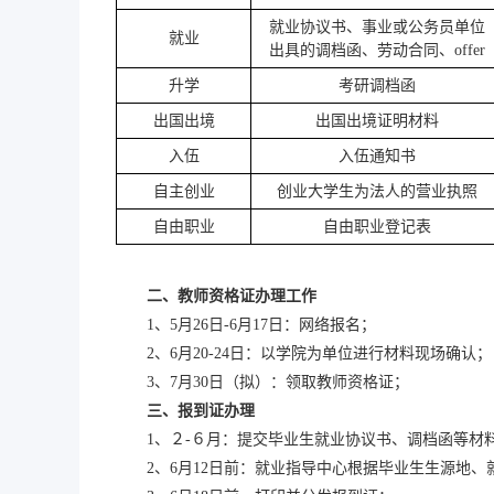
就业协议书、事业或公务员单位
就业
出具的调档函、劳动合同
、
offer
升学
考研调档函
出国出境
出国出境证明材料
入伍
入伍通知书
自主创业
创业大学生为法人的营业执照
自由职业
自由职业登记表
二、
教师资格证办理工作
1、5月26日-6月17日：网络报名；
2、6月
20
-
24
日：以学院为单位进行材料现场确认；
3
、
7月30日（拟）：领取教师资格证；
三、报到证办理
1、２-６月：提交毕业生就业协议书、调档函等材
2、6月
12日前
：就业指导中心根据毕业生生源地、