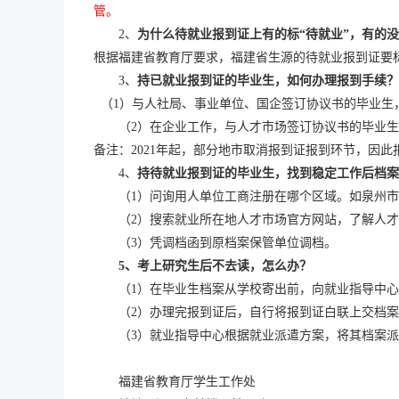
管
。
2、
为什么待就业报到证上有的标
“待就业”，有的
根据福建省教育厅要求，福建省生源的待就业报到证要
3、
持已就业报到证的毕业生，如何办理报到手续？
（
1）与人社局、事业单位、国企签订协议书的毕业生
（
2）在企业工作，与人才市场签订协议书的毕业
备注：
2021年起，部分地市取消报到证报到环节，因
4、
持待就业报到证的毕业生，找到稳定工作后档案
（
1）
问询用人单位工商注册在哪个区域。如泉州市
（
2）
搜索就业所在地人才市场官方网站，了解人才
（
3）
凭调档函到原档案保管单位调档。
5
、考上研究生后不去读，怎么办？
（
1）
在毕业生档案从学校寄出前，向就业指导中心
（
2）
办理完报到证后，自行将报到证白联上交档案
（
3）
就业指导中心根据就业派遣方案，将其档案派
福建省教育厅学生工作处