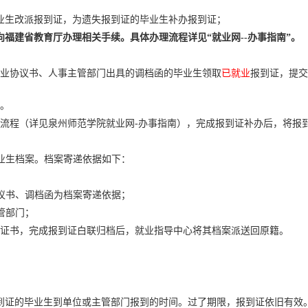
毕业生改派报到证，为遗失报到证的毕业生补办报到证；
向福建省教育厅办理相关手续。具体办理流程详见“就业网--办事指南”。
业协议书、人事主管部门出具的调档函的毕业生领取
已就业
报到证，提交
。
流程（详见泉州师范学院就业网
-办事指南），完成报到证补办后，将报
毕业生档案。档案寄递依据如下：
议书、调档函为档案寄递依据；
管部门；
业证书，完成报到证白联归档后，就业指导中心将其档案派送回原籍。
到证的毕业生到单位或主管部门报到的时间。过了期限，报到证依旧有效