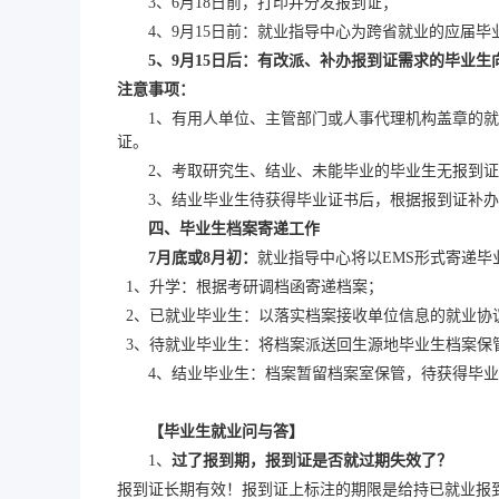
3、6月18日前，
打印并分发报到证；
4
、
9月15日前：就业指导中心为跨省就业的应届
5
、
9月15日后：有改派、补办报到证需求的毕业生
注意事项：
1、
有用人单位、主管部门或人事代理机构盖章的就
证。
2、
考取研究生、结业、未能毕业的毕业生无报到证
3
、
结业毕业生待获得毕业证书后，根据报到证补办
四、毕业生档案寄递工作
7月底或8月初：
就业指导中心将以
EMS形式寄递
1、升学：根据考研调档函寄递档案；
2、已就业毕业生：以
落实档案接收单位信息的
就业协
3、待就业毕业生：将档案派送回生源地毕业生档案保
4、结业毕业生：档案暂留档案室保管，待获得毕
【毕业生就业问与答】
1、
过了报到期，报到证是否就过期失效了？
报到证长期有效！
报到证上标注的期限是给持已就业报