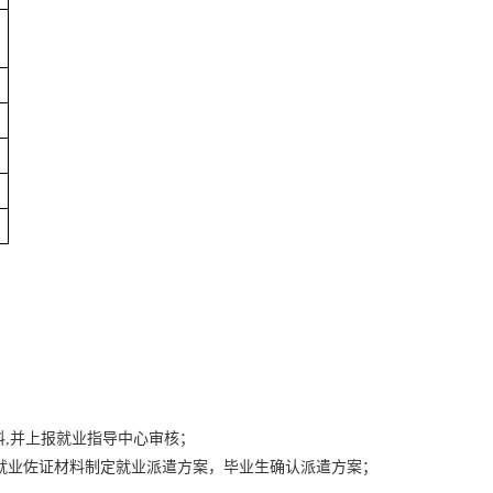
料,并上报就业指导中心审核；
就业佐证材料制定就业派遣方案，毕业生确认派遣方案；