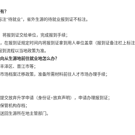
没有？
标注
“待就业”，省外生源的待就业报到证不标注。
，将报到证交给单位，完成报到手续；
生，在报到证规定时间内将报到证拿到用人单位盖章（报到证备注栏上标
此报到流程以当地政策为准。
向从生源地前往就业地怎么办？
丰泽区、晋江市等；
市场档案迁移政策，准备所需材料前往人才市场办理手续；
提交放弃升学申请（身份证
+放弃声明），申请办理报到证；
保管机构存档；
送回生源所在地主管部门。