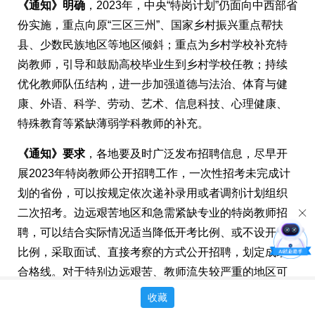
《通知》明确
，2023年，中央“特岗计划”仍面向中西部省
份实施，重点向原“三区三州”、国家乡村振兴重点帮扶
县、少数民族地区等地区倾斜；重点为乡村学校补充特
岗教师，引导和鼓励高校毕业生到乡村学校任教；持续
优化教师队伍结构，进一步加强道德与法治、体育与健
康、外语、科学、劳动、艺术、信息科技、心理健康、
特殊教育等紧缺薄弱学科教师的补充。
《通知》要求
，各地要及时广泛发布招聘信息，尽早开
展2023年特岗教师公开招聘工作，一次性招考未完成计
划的省份，可以按规定依次递补录用或者调剂计划组织
二次招考。边远艰苦地区和急需紧缺专业的特岗教师招
聘，可以结合实际情况适当降低开考比例、或不设开考
比例，采取面试、直接考察的方式公开招聘，划定成绩
合格线。对于特别边远艰苦、教师流失较严重的地区可
向本地生源倾斜。要切实做好特岗教师待遇保障，确保
收藏
特岗教师工资按时足额发放，按规定参加社会保险，保