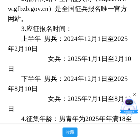
w.gfbzb.gov.cn
）
是全国征兵报名唯一官方
网站。
3.
应征报名时间：
上半年
男兵：
2024
年
12
月
1
日至
2025
年
2
月
10
日
女兵：
2025
年
1
月
1
日至
2
月
10
日
下半年
男兵：
2024
年
12
月
1
日至
2025
年
8
月
10
日
女兵：
2025
年
7
月
1
日至
8
月
10
日
4.
征集年龄：男青年为
2025
年年满
18
至
22
周岁，普通高等学校本专科毕业生、符
收藏
合毕业条件的毕业班学生放宽至
24
周岁，