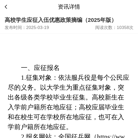
资讯详情
高校学生应征入伍优惠政策摘编（2025年版）
发布时间：2025-03-19
阅读次数：10358次
一、
应征报名
1.
征集对象：
依法服兵役是
每个
公民
应
尽的
义务
。
以
大学生为重点征集对象
，
突
出各级各类学校毕业生征集。高校
新生在
入学前
户籍所在地应征；
高校应届毕业生
和
在校生可
在
学校所在地
应征，也可在
入
学前户籍所在地应征。
2.
报名网站：
全国征兵网（
https://ww