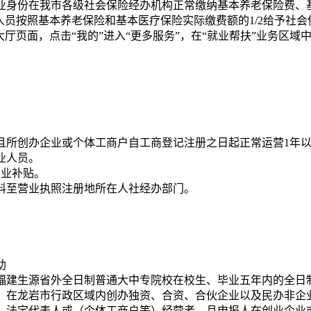
业身份在我市各级社会保险经办机构正常缴纳基本养老保险费、
人员按照基本养老保险和基本医疗保险实际缴费额的1/2给予社
大厅页面，点击“我的”进入“更多服务”，在“就业帮扶”业务区域
且所创办企业或个体工商户自工商登记注册之日起正常运营1年以
业人员。
创业补贴。
料至营业执照注册地所在人社经办部门。
助
福建生源省外全日制普通大中专院校在校生、毕业五年内的全日
）在龙岩市行政区域内创办独资、合资、合伙企业以及民办非企
）法定代表人或（个体工商户等）经营者，且申报人在创业企业或