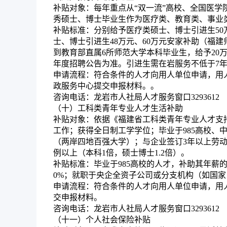
补贴对象：
每年重点从“双一流”高校、全国医学
秀硕士、博士毕业生作为医疗类、教育类、事业
补贴标准：
分别给予医疗类硕士、博士引进生50
士、博士引进生48万元、60万元安家补助（福
到教育部直属6所师范大学本科毕业生，给予20
年度招聘公告为准。引进生需在岩服务不低于7
申请流程：
符合条件的人才向用人单位申请，用
政服务中心提交申报材料。。
咨询电话：
龙岩市人社局人才服务窗口3293612
（十）工科类青年专业人才生活补助
补贴对象：
依据《福建省工科类青年专业人才支
工作；获得全日制工学学位；毕业于985高校、中
（两岸四地百强大学）；与企业签订3年以上劳
例以上（本科1倍，硕士博士1.2倍）。
补贴标准：
毕业于985高校的人才，补助其年薪的
0%；就职于央企全资子公司或分支机构（如国
申请流程：
符合条件的人才向用人单位申请，用
交申报材料。
咨询电话：
龙岩市人社局人才服务窗口3293612
（十一）个人社会保险补贴