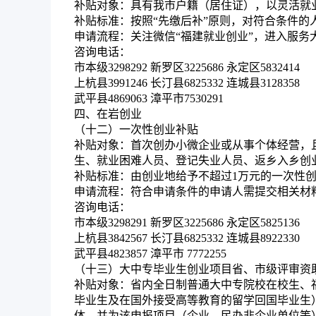
补贴对象：
具有我市户籍（居住证），以灵活就
补贴标准：
按照“先缴后补”原则，对符合条件的
申请流程
：关注微信“福建就业创业”，进入服务
咨询电话：
市本级3298292 新罗区3225686 永定区5832414
上杭县3991246 长汀县6825332 连城县3128358
武平县4869063 漳平市7530291
四、在岩创业
（十二）一次性创业补贴
补贴对象：
首次创办小微企业或从事个体经营，
生、就业困难人员、登记失业人员、返乡入乡创
补贴标准：
由创业地给予不超过1万元的一次性
申请流程：
符合申请条件的申请人需提交相关材
咨询电话：
市本级3298291 新罗区3225686 永定区5825136
上杭县3842567 长汀县6825332 连城县8922330
武平县4823857 漳平市 7772255
（十三）大中专毕业生创业项目省、市级评审资
补贴对象：
省内全日制普通大中专院校在校生、
毕业生及在国外接受高等教育的留学回国毕业生
体，并为该申报项目（企业、民办非企业单位等