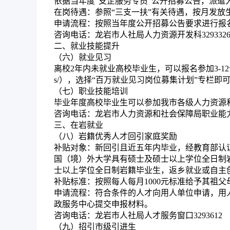
依据当年度“支企服务专员”公开招募公告，派
在岗待遇：
参照“三支一扶”有关待遇，按月发放
申请流程：
按照当年度公开招募公告要求进行报
咨询电话：
龙岩市人社局人力资源开发科329332
二、就业技能提升
（六）就业见习
离校2年内未就业高校毕业生，可以报名参加3-12个月就
s/），选择“百万就业见习岗位募集计划”专栏即
（七）职业技能培训
毕业年度高校毕业生可以参加我市各级人力资源
咨询电话：
龙岩市人力资源和社会保障局职业能力建
三、在岩就业
（八）岩籍优秀人才回引家庭奖励
补贴对象：
新回引且近五年内毕业，经教育部认
国（境）外大学具有硕士及硕士以上学位全日制岩籍
士以上学位全日制岩籍毕业生，返乡就业或自主
补贴标准：
按照每人每月1000元标准给予其祖
申请流程：
符合条件的人才向用人单位申请，用
政服务中心提交申报材料。
咨询电话：
龙岩市人社局人才服务窗口3293612
（九）招引市级引进生