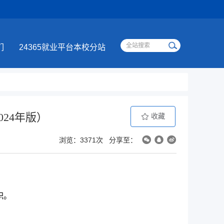
们
24365就业平台本校分站
24年版）
收藏
浏览：3371次
分享至：
职。