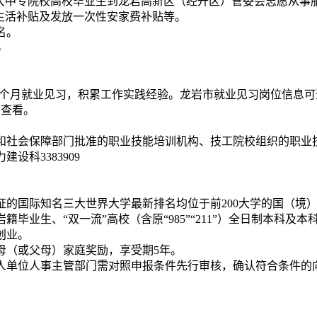
遣大中专院校高校毕业生到龙岩高新区（经开区）管委会志愿从事
生活补贴及发放一次性安家费补贴等。
名。
6
业见习，积累工作实践经验。龙岩市就业见习岗位信息可登录“福建省就业网”（
可查看。
和社会保障部门批准的职业技能培训机构、技工院校组织的职业
设科3383909
证的国际知名三大世界大学最新排名均位于前200大学的国（境
毕业生、“双一流”高校（含原“985”“211”）全日制本科
创业。
父母（或父母）家庭奖励，享受期5年。
人单位人事主管部门需对照申报条件先行审核，确认符合条件的