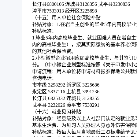
长汀县6800106 连城县3128356 武平县3230836
漳平市7533913 经开区3225698
（十五）用人单位社会保险补贴
补贴对象：
1.在岩自主创业的毕业5年内高校毕
补贴标准：
1.毕业5年内高校毕业生、就业困难人员在岩自
内的高校毕业生），按其实际缴纳的基本养老保
的其他社会保险费。
2.小型微型企业招用应届高校毕业生，与其签订
分。〔中小微企业划型标准按照《关于印发中小企
申请流程：
用人单位将申请材料报参保地公共就
咨询电话：
市本级
3298292 新罗区 3225686
永定区
5837116 上杭县 3991236
长汀县
6825332 连城县 3128355
武平县
3232026 漳平市 7530291
（十六）就业见习补贴
补贴对象：
经县级及以上人社部门认定的就业见习
基本生活费、为见习人员办理人身意外伤害保险
补贴标准：
按每人每月当地最低工资标准给予见