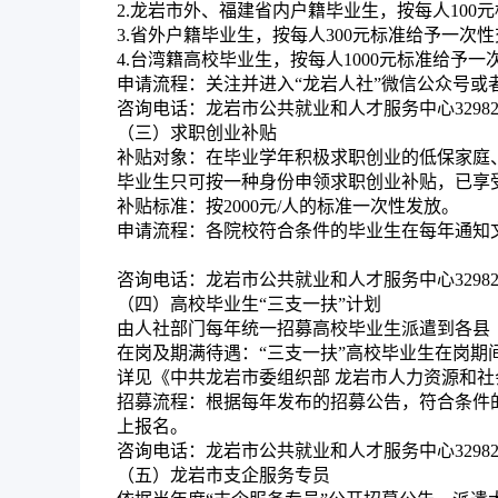
2.龙岩市外、福建省内户籍毕业生，按每人100
3.省外户籍毕业生，按每人300元标准给予一次
4.台湾籍高校毕业生，按每人1000元标准给予
申请流程：
关注并进入“龙岩人社”微信公众号或
咨询电话：
龙岩市公共就业和人才服务中心32982
（三）求职创业补贴
补贴对象：
在毕业学年积极求职创业的低保家庭
毕业生只可按一种身份申领求职创业补贴，已享
补贴标准：
按2000元/人的标准一次性发放。
申请流程：
各院校符合条件的毕业生在每年通知文件规
咨询电话：
龙岩市公共就业和人才服务中心32982
（四）高校毕业生“三支一扶”计划
由人社部门每年统一招募高校毕业生派遣到各县
在岗及期满待遇：
“三支一扶”高校毕业生在岗
详见《中共龙岩市委组织部 龙岩市人力资源和社会
招募流程：
根据每年发布的招募公告，符合条件的高校毕
上报名。
咨询电话：
龙岩市公共就业和人才服务中心32982
（五）龙岩市支企服务专员