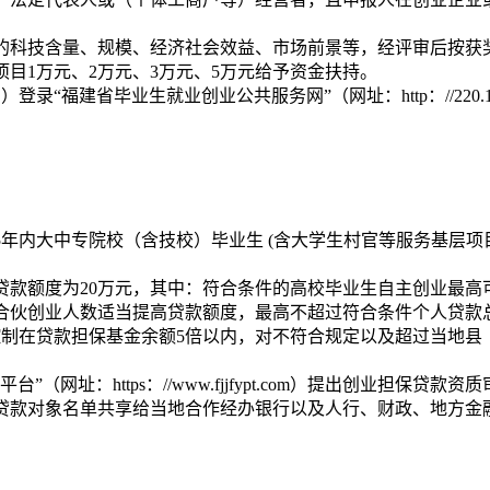
的科技含量、规模、经济社会效益、市场前景等，经评审后按获奖
项目1万元、2万元、3万元、5万元给予资金扶持。
录“福建省毕业生就业创业公共服务网”（网址：http：//220.1
5年内大中专院校（含技校）毕业生 (含大学生村官等服务基层
贷款额度为20万元，其中：符合条件的高校毕业生自主创业最高
合伙创业人数适当提高贷款额度，最高不超过符合条件个人贷款总
控制在贷款担保基金余额5倍以内，对不符合规定以及超过当地县
”（网址：https：//www.fjjfypt.com）提出创业担保
贷款对象名单共享给当地合作经办银行以及人行、财政、地方金