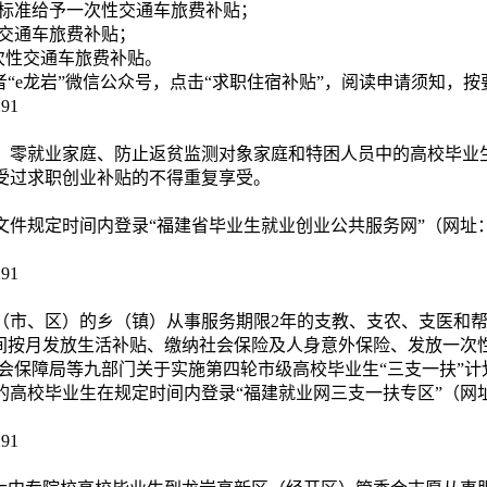
元标准给予一次性交通车旅费补贴；
性交通车旅费补贴；
一次性交通车旅费补贴。
者“e龙岩”微信公众号，点击“求职住宿补贴”，阅读申请须知，
91
、零就业家庭、防止返贫监测对象家庭和特困人员中的高校毕业
受过求职创业补贴的不得重复享受。
定时间内登录“福建省毕业生就业创业公共服务网”（网址：http：//
91
（市、区）的乡（镇）从事服务期限2年的支教、支农、支医和
期间按月发放生活补贴、缴纳社会保险及人身意外保险、发放一次
保障局等九部门关于实施第四轮市级高校毕业生“三支一扶”计划的
业生在规定时间内登录“福建就业网三支一扶专区”（网址：https://w
91