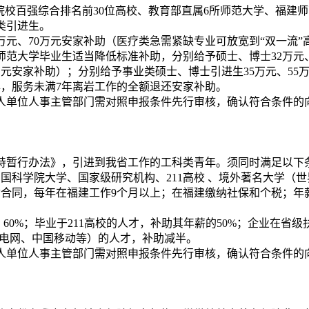
院校百强综合排名前30位高校、教育部直属6所师范大学、福建
类引进生。
万元、70万元安家补助（医疗类急需紧缺专业可放宽到“双一流”
建师范大学毕业生适当降低标准补助，分别给予硕士、博士32万元
万元安家补助）；分别给予事业类硕士、博士引进生35万元、5
年，服务未满7年离岩工作的全额退还安家补助。
人单位人事主管部门需对照申报条件先行审核，确认符合条件的
持暂行办法》，引进到我省工作的工科类青年。须同时满足以下条
国科学院大学、国家级研究机构、211高校 、境外著名大学（世
动合同，每年在福建工作9个月以上；在福建缴纳社保和个税；年
 60%；毕业于211高校的人才，补助其年薪的50%；企业在省
家电网、中国移动等）的人才，补助减半。
人单位人事主管部门需对照申报条件先行审核，确认符合条件的