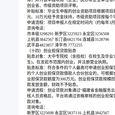
创业省、市级资助项目评审。
补贴标准：
毕业生申报的创业资助项目根据项目
元、10万元给予资金扶持，市级资助项目按每个
申请流程：
项目申报人在规定时间内（约每年3月）登
咨询电话：
市本级3298291 新罗区3225923 永定区3256508
上杭县3842567 长汀县6821704 连城县3128796
武平县4823857 漳平市 7772255
（十四）创业担保贷款贴息
贴息对象：
大中专院校（含技校）在校生及毕业
生)，在龙岩市范围内创业，并注册营业执照。
贴息标准：
符合条件的个人最高可申请创业担保
的个人创业担保贷款借款人合伙创业的，可根据
业担保贷款额度为300万元。创业担保贷款规模
款发放金额，财政不予贴息。
申请流程：
创业贷款对象通过“福建省金融服务云平台
核人员资格后，平台将通过资格审核的创业担保
款对象。
咨询电话：
新罗区3225698 永定区5837116 上杭县3842567