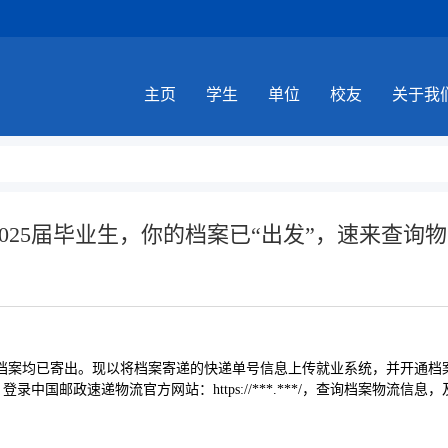
主页
学生
单位
校友
关于我
2025届毕业生，你的档案已“出发”，速来查询物
毕业生档案均已寄出。现以将档案寄递的快递单号信息上传就业系统，并开通
录中国邮政速递物流官方网站：https://***.***/，查询档案物流