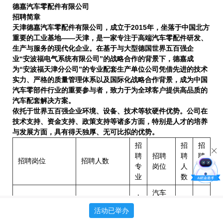
德嘉汽车零配件有限公司
招聘简章
天津
德嘉汽车零配件有限公司，
成立于2015年，坐落于中国北方
重要的工业基地——天津，是一家专注于高端汽车零配件研发、
生产与服务的现代化企业。在基于与大型德国世界五百强企
业
“安波福电气系统有限公司”
的战略合作的背景下，德嘉成
为
“安波福天津分公司”
的专业
配套
生产单位公司凭借先进的技术
实力、严格的质量管理体系以及国际化战略合作背景，成为中国
汽车零部件行业的重要参与者，致力于为全球客户提供高品质的
汽车配套解决方案。
依托于世界五百强企业环境、设备、技术等软硬件优势。公司
在
技术支持、‌资金支持、‌政策支持等诸多方面，特别是人才的培养
与发展方面，具有
得天独厚、
无可比拟的优势。
招
招
招
聘
招聘
聘
聘
招聘岗位
招聘人数
专
岗位
人
专
业
数
业
汽车
人
设备
工
1
机
活动已举办
人工智能实习岗
10
技术
智
6
械