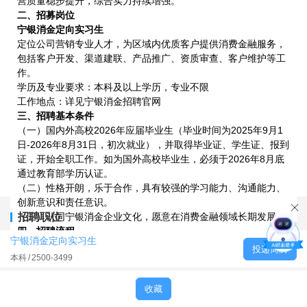
营质量稳步提升，综合实力持续增强。
二、招募岗位
宁银消金定向实习生
定位公司营销专业人才，为区域内优质客户提供消费金融服务，
包括客户开发、渠道建联、产品推广、资质审查、客户维护等工
作。
学历及专业要求：本科及以上学历，专业不限
工作地点：详见宁银消金招聘官网
三、招聘基本条件
（一）国内外高校2026年应届毕业生（毕业时间为2025年9月1
日-2026年8月31日，初次就业），并取得毕业证、学生证、报到
证，开始全职工作。如为国外高校毕业生，必须于2026年8月底
通过教育部学历认证。
（二）性格开朗，乐于合作，具有较强的学习能力、沟通能力、
创新意识和责任意识。
（三）认同宁银消金企业文化，愿意在消费金融领域长期发展。
招聘职位
四、招聘流程
宁银消金定向实习生
网申—初面—笔试测评—复试—暑期实习offer—线下实习—秋招
投递简历
本科
2500-3499
提前批终面
注：各流程节点具体时间以我公司通知为准
五、投递方式
收藏
（一）电脑端投递