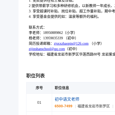
1. 免费提供在校三餐及住宿。
2 提供带薪学习和多种研修机会，以新教师一年成长
3. 享受超课时补贴、岗位补贴、超工作量补贴，期中
4. 享受基金会提供的如：温泉等额外的福利。
联系方式：
李老师：18950889862（小学）
杨老师：13959035339 （初中）
简历投递邮箱：
zjsxxzhaopin@126.com
（小学）
zijinshanschool@qq.com
（初中）
学校地址：福建省龙岩市新罗区华莲西路88号 龙岩紫
职位列表
序号
职位信息
初中语文老师
01
6500-7499
福建省龙岩市新罗区