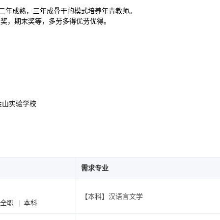
、二年成熟，三年成骨干的模式培养年青教师。
考奖，期末奖等，多劳多得优劳优得。
金山实验学校
需求专业
【本科】汉语言文学
全职
本科