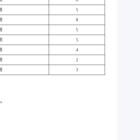
师
5
师
8
师
5
师
5
师
4
师
2
师
3
力。