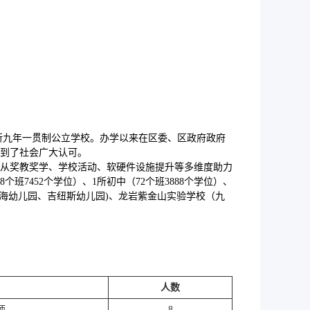
所九年一贯制公立学校。办学以来在区委、区政府政府
到了社会广大认可。
，从奖教奖学、学校活动、软硬件设施提升等多维度助力
个班7452个学位）、1所初中（72个班3888个学位）、
、花海幼儿园、吉纽斯幼儿园)、龙岩紫金山实验学校（九
人数
师
8