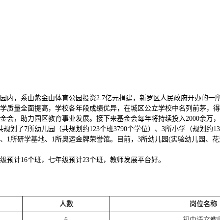
园内，系由紫金山体育公园投资2.7亿元捐建，新罗区人民政府开办的一
学质量全面提高，学校各年段成绩优异，在城区公立学校中名列前茅，得
金会，助力园区教育事业发展。接下来基金会每年将持续投入2000余万
划了7所幼儿园（共规划约123个班3790个学位）、3所小学（规划约138
学校、1所研学基地、1所奥运金牌荣誉馆。目前，3所幼儿园(实验幼儿园
年级预计16个班，七年级预计23个班，教师发展平台好。
人数
岗位名称
6
初中语文教