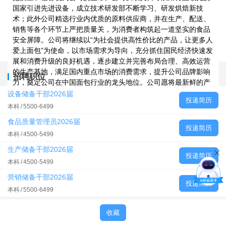
国家引进先进设备，成立技术研发部不断学习、研发烘焙新技
术；此外公司精选行业内优质的原料供应商，并在生产、配送、
销售等各个环节上严把质量关，为消费者构筑起一道坚实的食品
安全屏障。公司将继续以“为社会提供高性价比的产品，让更多人
爱上面包”为使命，以市场需求为导向，充分抓住国民经济快速发
展和消费升级的良好机遇，逐步建立并完善布局合理、高效运营
的生产基地，满足国内重点市场的消费需求，提升公司品牌影响
招聘职位
力，奠定公司在中国面包行业的龙头地位。公司愿将最新鲜的产
品、最优质的服务奉献给广大消费者，让更多人爱上面包。
设备储备干部2026届
投递简历
二、招聘对象
本科
5500-6499
2026届应届毕业生。
食品质量管理员2026届
招聘岗位：设备储备干部、质量管理员。
投递简历
本科
4500-5499
三、专业需求
市场、营销、机械、电子、电气、食品等相关专业应届生。
生产储备干部2026届
投递简历
四、投递方式
本科
4500-5499
招聘邮箱：
qzhr@tolybread.com
营销储备干部2026届
招聘电话：邓女士13711769453（微信同号）
投递简历
李女士18559540501（微信同号）
本科
5500-6499
收藏