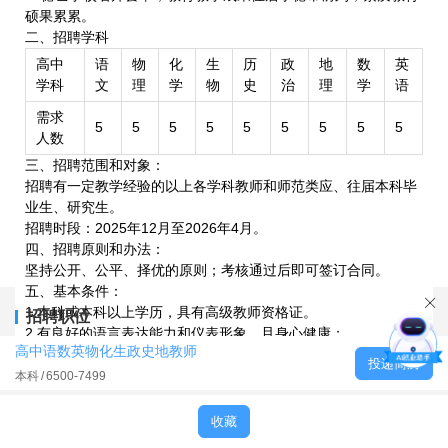
硕果累累。
二、招聘学科
高中
语
物
化
生
历
政
地
数
英
学科
文
理
学
物
史
治
理
学
语
需求
5
5
5
5
5
5
5
5
5
人数
三、招聘范围和对象：
招聘有一定教学经验的以上各学科教师和师范类应、往届本科毕
业生、研究生。
招聘时段：2025年12月至2026年4月。
四、招聘原则和办法：
坚持公开、公平、择优的原则；考核通过后即可签订合同。
五、基本条件：
1.本科或本科以上学历，具有高级教师资格证。
招聘职位
2.有良好的语言表达能力和仪表形象，且身心健康；
高中语数英物化生政史地教师
3.具备高中教学经验及班主任工作经验者优先考虑。
投递简历
六、薪酬福利：
本科
6500-7499
1.年收入10万-30万，具体面议；
2.基本工资，享受法定节假日，带薪寒暑假等，办理五险一金。
收藏
3.享受学校每年安排免费的健康体检。