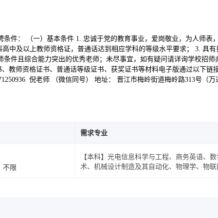
聘条件： （一）基本条件 1. 忠诚于党的教育事业，爱岗敬业，为人师
学科高中及以上教师资格证，普通话达到相应学科的等级水平要求； 3. 
教师条件且综合能力突出的优秀老师；未尽事宜，如有疑问请详询学校招师办
格证书、普通话等级证书、获奖证书等材料电子版通过以下链接上传https://f
17371250936 倪老师 （微信同号） 地址： 晋江市梅岭街道梅岭路313号（
需求专业
【本科】光电信息科学与工程、商务英语、数
术、机械设计制造及其自动化、物理学、物联
不限
程与智能控制、英语、计算机科学与技术、软