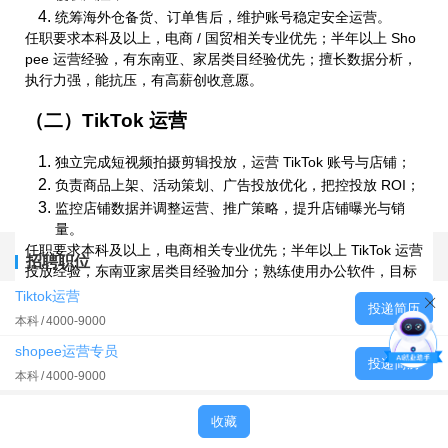
统筹海外仓备货、订单售后，维护账号稳定安全运营。
任职要求本科及以上，电商 / 国贸相关专业优先；半年以上 Sho
pee 运营经验，有东南亚、家居类目经验优先；擅长数据分析，
执行力强，能抗压，有高薪创收意愿。
（二）TikTok 运营
独立完成短视频拍摄剪辑投放，运营 TikTok 账号与店铺；
负责商品上架、活动策划、广告投放优化，把控投放 ROI；
监控店铺数据并调整运营、推广策略，提升店铺曝光与销
量。
任职要求本科及以上，电商相关专业优先；半年以上 TikTok 运营
招聘职位
投放经验，东南亚家居类目经验加分；熟练使用办公软件，目标
感强，善于团队协作。
Tiktok运营
投递简历
本科
4000-9000
二、统一薪资福利
shopee运营专员
投递简历
薪资结构：底薪 + 高额提成，上不封顶，多劳多得；
本科
4000-9000
基础保障：齐全社保；
晋升发展：完善晋升通道，平台稳定成长空间充足；
收藏
办公环境：交通便利，内设免费健身房；