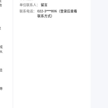
在
单位联系人：
留言
数
联系电话：
022-3****806（登录后查看
联系方式）
过
成
从
造
等