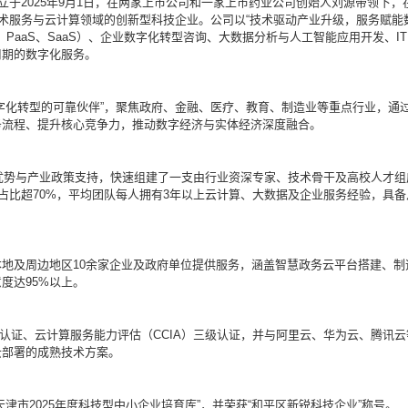
立于2025年9月1日，在两家上市公司和一家上市药业公司创始人刘源带领下，
技术服务与云计算领域的创新型科技企业。公司以“技术驱动产业升级，服务赋能
、PaaS、SaaS）、企业数字化转型咨询、大数据分析与人工智能应用开发、IT
周期的数字化服务。
字化转型的可靠伙伴”，聚焦政府、金融、医疗、教育、制造业等重点行业，通
务流程、提升核心竞争力，推动数字经济与实体经济深度融合。
位优势与产业政策支持，快速组建了一支由行业资深专家、技术骨干及高校人才组
占比超70%，平均团队每人拥有3年以上云计算、大数据及企业服务经验，具备
地及周边地区10余家企业及政府单位提供服务，涵盖智慧政务云平台搭建、制
度达95%以上。
体系认证、云计算服务能力评估（CCIA）三级认证，并与阿里云、华为云、腾讯云
云部署的成熟技术方案。
津市2025年度科技型中小企业培育库”，并荣获“和平区新锐科技企业”称号。