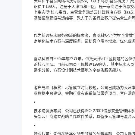
天津和平喜泓网络科技有限公司（以下简称“喜泓科技”）成
职员工199人，注册于天津市和平区，是一家专注于信息
字生态”为核心宗旨，主营业务涵盖云计算解决方案（IaaS
基础设施建设与运维等，致力于为各行业客户提供全生命
作为新兴技术服务领域的探索者，喜泓科技定位为“企业数
定制化技术方案与深度服务，帮助客户降本增效、优化业
喜泓科技自2025年成立以来，依托天津和平区优越的区
的核心团队。目前公司员工规模达199余人，其中技术人员
需求分析、方案设计到技术落地的全链条服务能力。
客户与项目积累：尽管成立时间较短，公司已成功为天津本
业数据中台建设、金融行业灾备系统部署等项目，客户满意
•
技术与资质布局：公司已获得ISO 27001信息安全管理
头部云厂商建立战略合作伙伴关系，具备多云管理与混合
•
行业认可：凭借在数字化转型领域的创新实践，公司入选“天