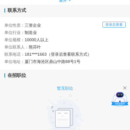
TDConnex
小、更轻、更智能化的产品的需求达到数十亿级别，
展开
已做
好充分准备，要帮助技术领导者创造并交付几乎全方位触及数字消
联系方式
费者和企业体验的技术产品。
同时，集团与厦门大学、华侨大学、北京科技大学等多所重点高
校进行产学研合作，对工艺及材料进行创新，获得多项国家专利。
登录后查看
单位性质：
三资企业
此外，集团亦创立创新奖励基金，覆盖工艺创新、合理化建议活
单位行业：
制造业
QCC
动、重大项目攻关、
活动、知识产权等科技创新项目；极大程
单位规模：
10000人以上
度的调动企业员工全员创新的激情和动力。
单位联系人：
熊芬叶
TDConnex
如今，
的尖端微精密元件已广泛应用于全球超过十亿
联系电话：
181****1663（登录后查看联系方式）
件科技产品中，专注帮助客户为未来打造更可持续、更先进的下一
代电子产品。我们坚信，即使在瞬息万变的时代下，亦能始终向
单位地址：
厦门市海沧区鼎山中路88号1号
“
”
前，坚韧不移。在打造
消费类产品零部件制造业一流企业
的道路
上，奋勇前行。
在招职位
暂无职位