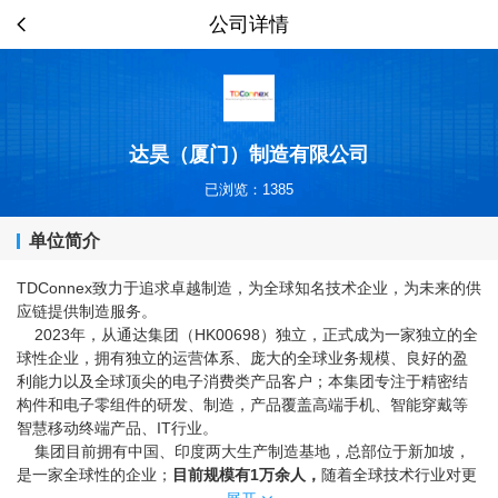
公司详情
达昊（厦门）制造有限公司
已浏览：1385
单位简介
TDConnex
致力于追求卓越制造，为全球知名技术企业，为未来的供
应链提供制造服务。
2023
HK00698
年，从通达集团（
）独立，正式成为一家独立的全
球性企业，拥有独立的运营体系、庞大的全球业务规模、良好的盈
利能力以及全球顶尖的电子消费类产品客户；本集团专注于精密结
构件和电子零组件的研发、制造，产品覆盖高端手机、智能穿戴等
IT
智慧移动终端产品、
行业。
集团目前拥有中国、印度两大生产制造基地，总部位于新加坡，
目前规模有
1
是一家全球性的企业；
万余人，
随着全球技术行业对更