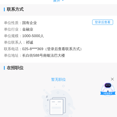
展开
公司始终践行
“责任金融”核心理念，早在
2007
年就
联系方式
率先布局国内消费金融市场，坚持以客户为中心，
将国际领先技术与本土经验紧密结合，坚持差异化
登录后查看
单位性质：
国有企业
发展定位，持续推动业务创新和技术升级，全力打
单位行业：
金融业
造特色鲜明和专业专注的消费金融业务模式，为平
单位规模：
1000-5000人
凡奋斗者提供普惠的消费金融产品和服务，助力居
单位联系人：
祁诚
民消费提质升级，成就人们对美好生活的向往和追
联系电话：
025-8****369（登录后查看联系方式）
求，致力成为市场领跑者，打造一流消费金融品
单位地址：
长白街588号南银法巴大楼
牌。
在招职位
暂无职位