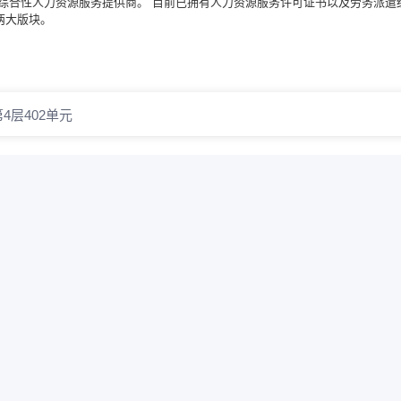
一家综合性人力资源服务提供商。 目前已拥有人力资源服务许可证书以及劳务派遣
两大版块。
4层402单元