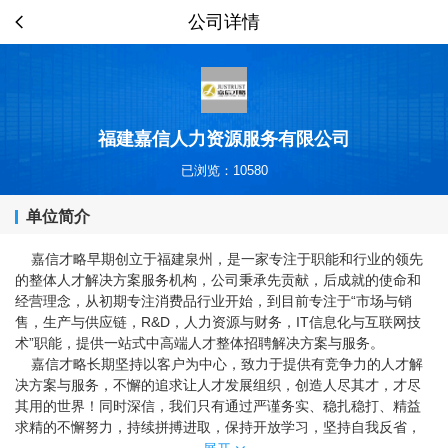
公司详情
福建嘉信人力资源服务有限公司
已浏览：10580
单位简介
嘉信才略早期创立于福建泉州，是一家专注于职能和行业的领先
的整体人才解决方案服务机构，公司秉承先贡献，后成就的使命和
经营理念，从初期专注消费品行业开始，到目前专注于“市场与销
售，生产与供应链，R&D，人力资源与财务，IT信息化与互联网技
术”职能，提供一站式中高端人才整体招聘解决方案与服务。
嘉信才略长期坚持以客户为中心，致力于提供有竞争力的人才解
决方案与服务，不懈的追求让人才发展组织，创造人尽其才，才尽
其用的世界！同时深信，我们只有通过严谨务实、稳扎稳打、精益
求精的不懈努力，持续拼搏进取，保持开放学习，坚持自我反省，