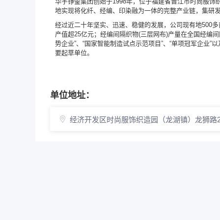
华宇铮蓥集团创始于1998年，位于福建省晋江市时尚服
地实现将化纤、经编、印染融为一体的完整产业链，集研
经过近二十年坚实、迅速、稳健的发展，公司现有地500多
产值超25亿元；经编间隔织物(三层网布)产量在全国经编
势企业”、“国家智能制造试点示范项目”、“单项冠军企业
要起草单位。
单位地址：
经济开发区时尚服饰织造园（龙湖镇）龙狮路2