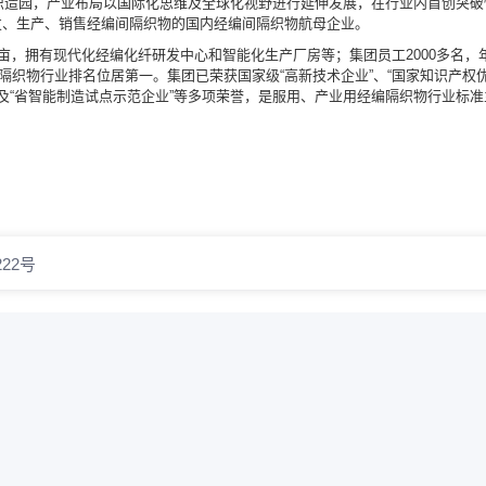
饰织造园，产业布局以国际化思维及全球化视野进行延伸发展，在行业内首创突破
发、生产、销售经编间隔织物的国内经编间隔织物航母企业。
亩，拥有现代化经编化纤研发中心和智能化生产厂房等；集团员工2000多名，
间隔织物行业排名位居第一。集团已荣获国家级“高新技术企业”、“国家知识产权
”以及“省智能制造试点示范企业”等多项荣誉，是服用、产业用经编隔织物行业标准
22号