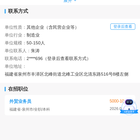
展开
oHS认证及IP67等一系列产品认证，产品远销到全球97个
国家和地区。我们始终秉承“客户第一，为客户创造价值”的
联系方式
经营理念，为客户提供优质的高性价比的产品和完善的服
务。
登录后查看
单位性质：
其他企业（含民营企业等）
公司坚信优秀的业绩来自于优秀的员工，因此致力于为
单位行业：
制造业
员工提供宽松的工作环境和学习发展的提升空间。企业员工
单位规模：
50-150人
团队氛围好，热情有爱。我们热忱地欢迎愿意和公司一起成
单位联系人：
朱涛
长、壮大的优秀人才加盟，合作共赢，同谋发展。
联系电话：
2****696（登录后查看联系方式）
单位地址：
福建省泉州市丰泽区北峰街道北峰工业区北清东路516号8楼左侧
在招职位
外贸业务员
5000-10000
2026.05.07
福建省-泉州市/全职/本科