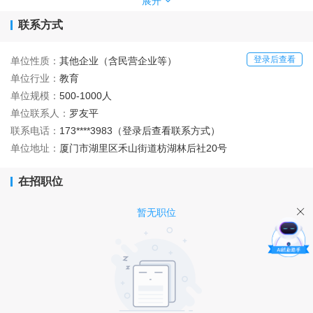
才”、“内强素质、外塑形象、争创名校”作为学校发展的特色，努力
展开
培养“有见识、有学识、爱祖国、爱家乡、爱学校”的健康型儿童，
联系方式
把“办人民满意的学校”作为持之以恒的目标。
2014年，在湖里区首次对民办学校进行等级评估中，博林学校被厦
门市湖里区教育局评为一级民办学校。2021年8月，湖里区教育局委
登录后查看
单位性质：
其他企业（含民营企业等）
托厦门三中对博林学校进行托管，并任命林志坚同志为厦门市湖里
单位行业：
教育
区博林民办学校总校长。博林学校先后与厦门三中、安兜小学、厦
单位规模：
500-1000人
门市民盟等签订了托管、教学、帮扶等协议。依托厦门三中的管理
单位联系人：
罗友平
优势，借助厦门三中、安兜小学等公办中小学的优秀管理经验，博
联系电话：
173****3983（登录后查看联系方式）
林学校在学校管理、教育教学、等方面有了质的提升；在厦门市民
盟、厦门市妇联等单位的大力赞助、支持下，博林学校在校园文化
单位地址：
厦门市湖里区禾山街道枋湖林后社20号
建设、校园环境提升等方面有了很大的发展。成长中的厦门市湖里
区博林民办学校，正如初升的旭日，以创新和发展为根本，教师的
在招职位
精诚团结为支柱，各级领导的决策为方向，把“办学生喜欢、家长承
认、社会认可”的民办学校为目标，去迎接下一个挑战和曙光，把湖
暂无职位
里区教育的天空渲染得更加绚烂夺目。