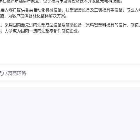
2年在福州市福清市成立，位于福清市融侨经济技术开发区光电科技园。
主要为客户提供各类自动化机械设备，注塑配套设备及工装模具等设备；专业为
和实施，为客户提供智能化整体解决方案。
发，采用国内最先进的注塑成型设备及辅助设备；集精密塑料模具的设计、制造
等；力争成为国内一流的注塑零部件制造企业。
光电园西环路